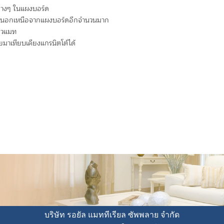
นต่างๆ ในแผงบอร์ด
งๆนอกเหนือจากแผงบอร์ดอีกจำนวนมาก
และผิวแมท
มาเทียบเคียงแกรนิตโต้ได้
บริษัท รอยัล แมททีเรียล ซัพพลาย จำกัด