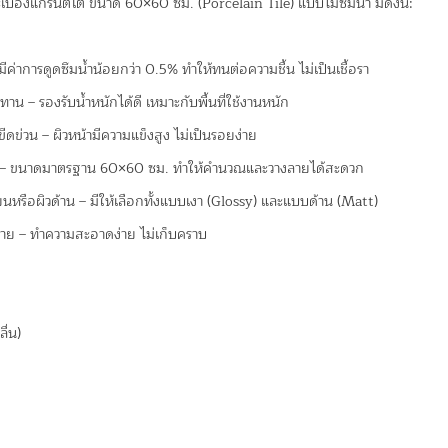
เบื้องแกรนิตโต้ ขนาด 60×60 ซม. (Porcelain Tile) แบบไม่ซึมน้ำ มีดังนี้:
– มีค่าการดูดซึมน้ำน้อยกว่า 0.5% ทำให้ทนต่อความชื้น ไม่เป็นเชื้อรา
าน – รองรับน้ำหนักได้ดี เหมาะกับพื้นที่ใช้งานหนัก
ีดข่วน – ผิวหน้ามีความแข็งสูง ไม่เป็นรอยง่าย
่าย – ขนาดมาตรฐาน 60×60 ซม. ทำให้คำนวณและวางลายได้สะดวก
ียนหรือผิวด้าน – มีให้เลือกทั้งแบบเงา (Glossy) และแบบด้าน (Matt)
ง่าย – ทำความสะอาดง่าย ไม่เก็บคราบ
ื่น)