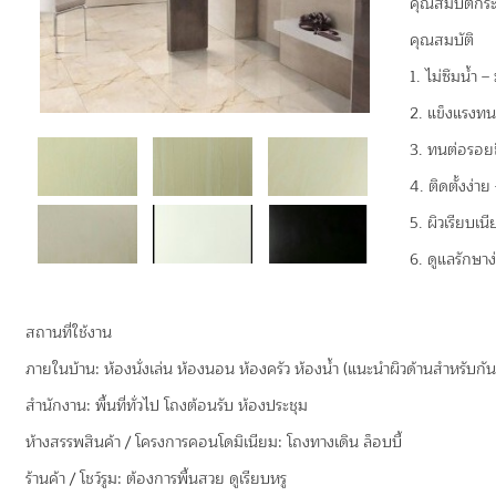
คุณสมบัติกระ
คุณสมบัติ
1. ไม่ซึมน้ำ 
2. แข็งแรงทนท
3. ทนต่อรอยข
4. ติดตั้งง
5. ผิวเรียบเน
6. ดูแลรักษา
สถานที่ใช้งาน
ภายในบ้าน: ห้องนั่งเล่น ห้องนอน ห้องครัว ห้องน้ำ (แนะนำผิวด้านสำหรับกันล
สำนักงาน: พื้นที่ทั่วไป โถงต้อนรับ ห้องประชุม
ห้างสรรพสินค้า / โครงการคอนโดมิเนียม: โถงทางเดิน ล็อบบี้
ร้านค้า / โชว์รูม: ต้องการพื้นสวย ดูเรียบหรู